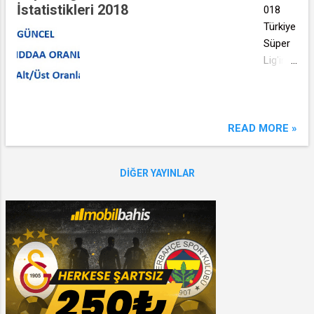
İstatistikleri 2018
018
Türkiye
Süper
Lig'ind
e 26.
Haftad
a
oynana
READ MORE »
n
maçlar
DIĞER YAYINLAR
da
verilen
Kornerl
erin
sayıları
ve
karşıla
şmalar
a göre