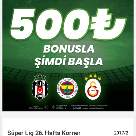
t
l
a
r
Süper Lig 26. Hafta Korner
2017/2