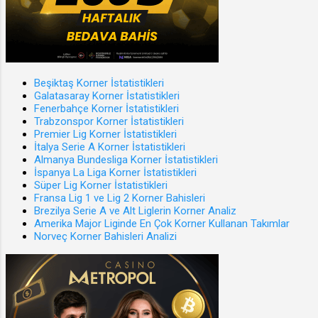
dağılım
ı. Bu
haftaki
maçlar
Beşiktaş Korner İstatistikleri
da
Galatasaray Korner İstatistikleri
toplam
Fenerbahçe Korner İstatistikleri
kaç
Trabzonspor Korner İstatistikleri
Premier Lig Korner İstatistikleri
korner
İtalya Serie A Korner İstatistikleri
oldu?
Almanya Bundesliga Korner İstatistikleri
Bu
İspanya La Liga Korner İstatistikleri
Süper Lig Korner İstatistikleri
hafta
Fransa Lig 1 ve Lig 2 Korner Bahisleri
Korner
Brezilya Serie A ve Alt Liglerin Korner Analiz
Bahisle
Amerika Major Liginde En Çok Korner Kullanan Takımlar
Norveç Korner Bahisleri Analizi
ri icin
oldukç
a
karışık
gecti.